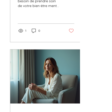
qualité
besoin de prendre soin
de votre bien-être mental
? Si c'est le cas, il est
peut-être temps
d'explorer les...
1
0