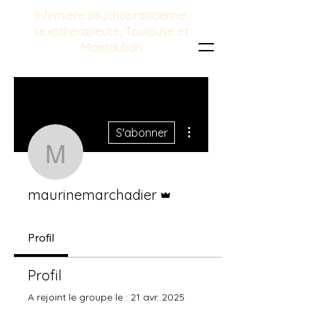
Infirmière psychopraticienne,
sexothérapeute, Toulouse et
Montauban
Plus d'actions
S'abonner
maurinemarchadier
Administrateur
maurinemarchadier
Profil
Profil
A rejoint le groupe le : 21 avr. 2025