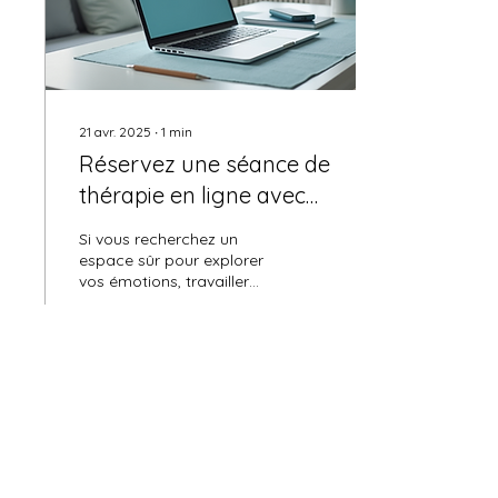
21 avr. 2025
∙
1
min
Réservez une séance de
thérapie en ligne avec
Maurine
Si vous recherchez un
espace sûr pour explorer
vos émotions, travailler
sur vos traumatismes
passés, ou améliorer
votre relation avec...
1
0