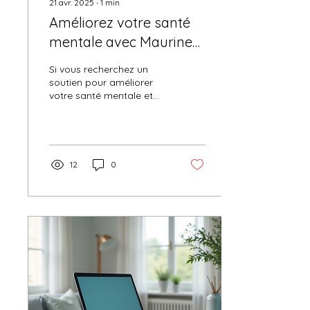
21 avr. 2025
∙
1
min
Améliorez votre santé
mentale avec Maurine
Marchadier
Si vous recherchez un
soutien pour améliorer
votre santé mentale et
émotionnelle, le site de
Maurine Marchadier est
une ressource...
12
0